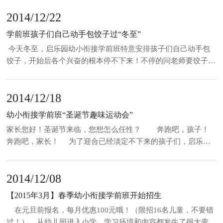
密策划，于12月19日在中孚文化广场举行了“奔跑吧，家长！启
2014/12/22
乐园幼小衔接学前班圣诞节亲子趣味运动会！”。本次趣味运动
会设计的比赛项目，都是结合启乐园的课程和教育理念而设计
学前班孩子们自己动手包饺子过“冬至”
的。首先是全体家长和孩子手拉手
今天冬至，启乐园幼小衔接学前班特意安排孩子们自己动手包
饺子，开始后各个兴奋的根本停不下来！不停的问老师要饺子
皮、饺子馅，看着跟“包饺子高手”一样，纷纷到老师跟前展示自
己的劳动成果。在包饺子前，幼小衔接班的老师还专门给孩子们
2014/12/18
普及了“冬至”这个节气的由来，让孩子们明白为什么要包饺子、
吃饺子。 通过利用“冬至”
幼小衔接学前班“圣诞节趣味运动会”
家长您好！圣诞节来临，您想怎么任性？ 奔跑吧，孩子！
奔跑吧，家长！ 为了迎合已经淡定不下来的孩子们，启乐园
定于本周五上午9：30在中孚文化广场举办“圣诞节亲子趣味运动
会”，有丰厚的奖品，欢迎启乐园校内外的家长，前来赢取哦！
2014/12/08
具体详情：一、时间周五上午9：3
【2015年3月】春季幼小衔接学前班开始招生
在元旦前报名，每月优惠100元哦！（限招16名儿童，不要错
过！） 从幼儿园进入小学，学习环境和内容都发生了很大变