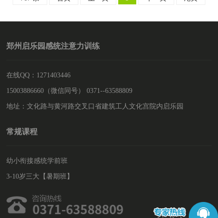
强意志和不怕困难的精神，增加家长与孩子之间的协作、互动，
启乐园与富景生态园联合为家长
郑州启乐园感统注意力训练
在线QQ：1271403446
15003886660（微信同号） 0371--63588809
地址：文化路与黄河路交叉口省建筑工人文化宫院内启乐园
常规课程
幼小衔接感统学前班
3-10岁三大【暑期班】