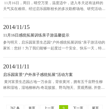
11月16日，周日，晴空万里，温度适中，进入冬天还有这样的
天气实在难得。经过启乐园靳校长的多次勘察场地、研究活动项
目、二十多天的精心策划，启乐园富景生态园“户外感统拓展训
练”亲子活动，终于于今天顺利开展，并在家长收获“物质奖
2014/11/15
励”、孩子收获“能力提升”中“嗨翻天”的圆满结束。 &nb
11月16日感统拓展训练亲子游温馨提示
参与明天，启乐园富景生态园“户外感统拓展训练”亲子游活动的
家长：您好！为了我们能够一起度过一个安全、快乐一天，特温
馨提示如下：1、时间，明天早晨最迟8：15分前到启乐园集
合，8点20登车，下午3点左右开始返回。路程远的家长和孩子
2014/11/11
要早早起了哦。2、安全，请家长在家中对孩子进行安全教育，
听规则和指令。3、请家长和孩子明天换上舒适的衣服和鞋子。
启乐园富景“户外亲子感统拓展”活动方案
4、首先记得给孩子准备午餐和充足的水
黄河富景生态园占地一万余亩，背依黄河，拥有五千亩野生柳
林和湿地，湿地柳林内:奇花簇簇、野鸟翔天、景观秀丽, 并曾拍
摄《卧薪尝胆》、《新三国演义》、《新水浒传》等多部电视电
影，景区内日月湖面，大小岛屿、错落有致、桥廊相连、烟雨迷
塑,使它更加风光旖旎。 刚刚步入初冬时节，为了锻炼孩子的坚
767 条
首页
上一页
9
下一页
尾页