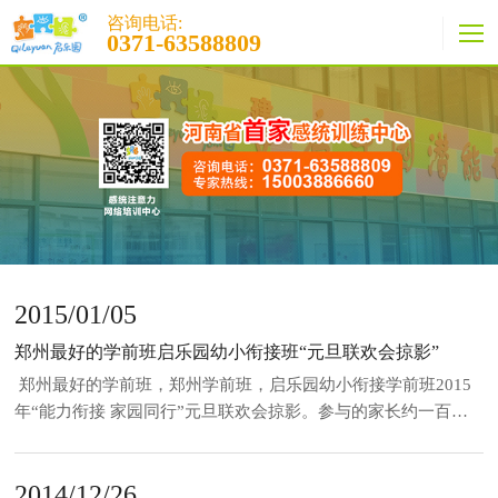
咨询电话:
0371-63588809
2015/01/05
郑州最好的学前班启乐园幼小衔接班“元旦联欢会掠影”
郑州最好的学前班，郑州学前班，启乐园幼小衔接学前班2015
年“能力衔接 家园同行”元旦联欢会掠影。参与的家长约一百
人，孩子们个个“摩拳擦掌、跃跃欲试”，都想在自己的家长面前
好好表现一番。联欢会现场的喝彩声、掌声此起彼伏，一浪高过
2014/12/26
一浪。孩子们虽然很辛苦，但是却很快乐，都在感受自我的成