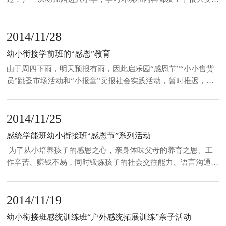
化，对孩子和家长也提出了新的要求。所以，做好“幼小衔接”，
首先要从了解幼儿园和小学的四个“不一样”开始。这四个不同包
2014/11/28
括：作息时间长短相异、课程设置不同、师生关系不同及
幼小衔接学前班的“感恩”教育
由于周四下雨，明天预报有雨，因此启乐园“感恩节”“小小售货
员”跳蚤市场活动和“小报童”卖报社会实践活动，暂时推迟，具
体组织另行通知。 不过感恩的思想还要从小培养和“种植”，因
此临时将感恩教育改变形式。在学校老师已将“感恩”的种子播撒
2014/11/25
在孩子们的心田，接下来需要家长引导这颗
感统学能班幼小衔接班“感恩节”系列活动
为了从小培养孩子的感恩之心，亲身体味父母的养育之恩、工
作辛苦、赚钱不易，同时锻炼孩子的社会交往能力、语言沟通能
力和心理承受能力、抗挫力，启乐园借助“感恩节”分别组织“小
小售货员”跳蚤市场活动和“小报童”卖报社会实践系列活动。 活
2014/11/19
动一：感恩节 “小小售货员”跳蚤市场活动一、活动时间：
幼小衔接班感统训练班“户外感统拓展训练”亲子活动