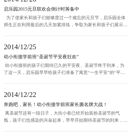
长；家长们也很开心，手中的相机一直在闪，口中还不时叫好，
启乐园2015元旦联欢会倒计时筹备中
为
为了使家长和孩子们能够度过一个难忘的元旦节，启乐园全体
师生正在利用最后的几天加紧排练，争取为家长和孩子们展示一
台精彩的“2015元旦联欢会”。 2015年元旦，是启乐园第6届元旦
联欢会。早在11月中旬，靳老师便召集全体人员，开始策划、筹
2014/12/25
备元旦联欢会。本次联欢会的主题仍然是“能力衔接 家园同
行”，在展示每个孩子的风采、
幼小衔接学前班“圣诞节平安夜狂欢”
幼小衔接班的孩子们期待已久的平安夜、圣诞节终于到来，为
了这一天，启乐园早早给孩子们准备了寓意“一生平安”的“平安
果”。下午起床后，孩子们梳妆打扮好后，全体集中在启乐园的
感统训练室里，分班围坐成两个圈，各自进行才艺表演，有的跳
2014/12/22
舞、有的唱歌、还有朗诵诗歌的，各个“身怀绝技”。在庆祝平安
夜的同时，我们的CC小朋友也迎来了
奔跑吧，家长！幼小衔接学前班家长撕名牌大战！
离圣诞节还有一段日子，大街小巷已经开始装扮圣诞节的气
氛，孩子们也感染的兴奋起来，早早开始期待圣诞节的到来，期
待那份惊喜。为了迎合孩子们不淡定的心，启乐园经过两周的周