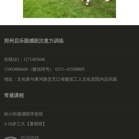
郑州启乐园感统注意力训练
在线QQ：1271403446
15003886660（微信同号） 0371--63588809
地址：文化路与黄河路交叉口省建筑工人文化宫院内启乐园
常规课程
幼小衔接感统学前班
3-10岁三大【暑期班】