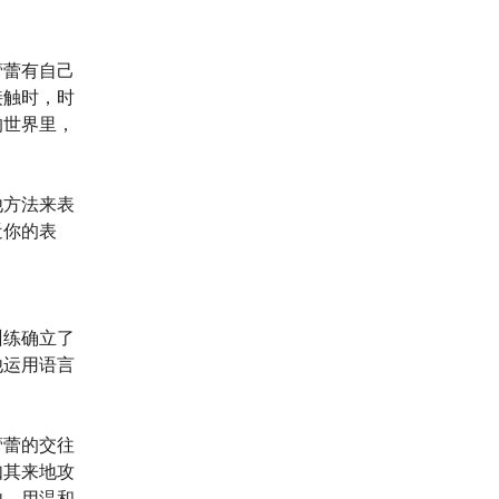
蕾蕾有自己
接触时，时
的世界里，
他方法来表
近你的表
训练确立了
他运用语言
蕾蕾的交往
如其来地攻
他，用温和