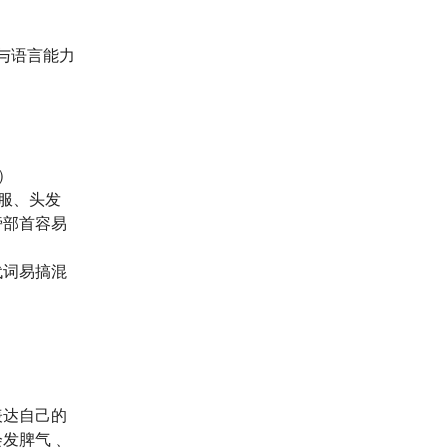
与语言能力
）
服、头发
旁部首容易
代词易搞混
表达自己的
会发脾气﹑