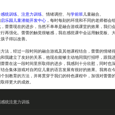
合
感统训练
、
注意力训练
、情绪调控、与
学前班
儿童融合。
们
启乐园儿童潜能开发中心
，每时每刻的环境和不同的老师都会
化，蕾蕾现在的进步，当然不单单是融合游戏课堂的效果，我们
进行再强化。蕾蕾的触觉很敏感，我在感统课中会运用触觉板、
让孩子得以改善。
方法，经过一段时间的融合游戏及其他课程结合，蕾蕾的情绪
他和我建立了友好的关系，他现在能够主动地同我打招呼，跟我
到蕾蕾在这一段时间里所取得的进步，我感到十分欣慰，同时也
育结合集体游戏对自闭症儿童的语言发展有很好的效果。我将在
用个别教育的方法，并将贯穿于我们的特色课程中，加强对蕾蕾
能取得更大的成效。
园感统注意力训练