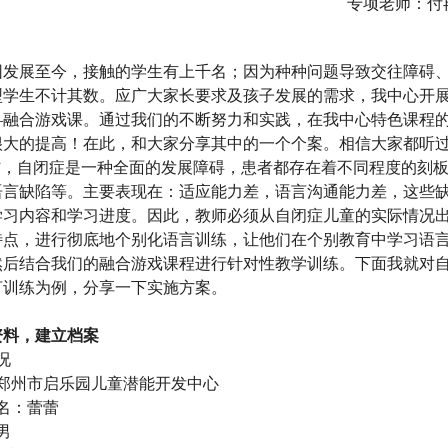
专项老师：付
园发展至今，接触的学生有上千名；因为种种问题导致交往障碍
型学生不计其数。应广大家长要求及孩子发展的需求，我中心开
—融合游戏课。通过我们的不断努力和实践，在我中心特色课程
很大的提高！在此，和大家分享其中的一个个案。相信大家都听
症”，自闭症是一种全面的发展障碍，患者都存在着不同程度的刻
语言缺陷等。主要表现在：适应能力差，语言沟通能力差，这些
学习内容和学习进度。因此，教师必须从自闭症儿童的实际情况
特点，进行彻底地个别化语言训练，让他们在个别教育中学习语
然后结合我们的融合游戏课程进行针对性教学训练。下面我就对
言训练为例，分享一下实施方案。
资料，建立档案
况
郑州市启乐园儿童潜能开发中心
名：蕾蕾
男