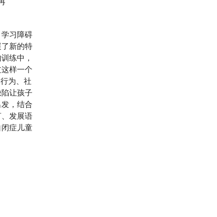
冉
、学习障碍
展了新的特
的训练中，
过这样一个
板行为、社
缺陷让孩子
出发，结合
言、发展语
自闭症儿童