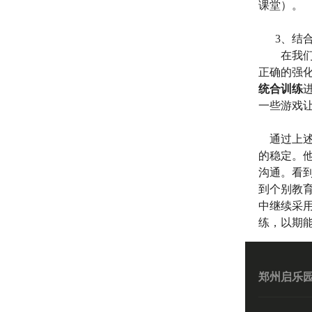
课堂）。
3
、结
在我
正确的强
统合训练
一些游戏
通过上述
的稳定。
沟通。看
到个别教
中继续采
练，以期
郑州启乐