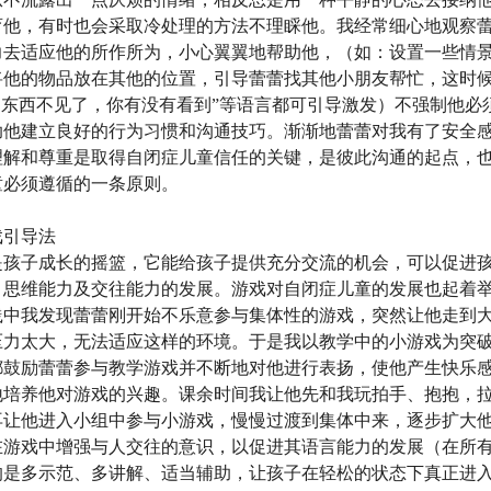
育他，有时也会采取冷处理的方法不理睬他。我经常细心地观察
力去适应他的所作所为，小心翼翼地帮助他，（如：设置一些情
将他的物品放在其他的位置，引导蕾蕾找其他小朋友帮忙，这时候
的东西不见了，你有没有看到”等语言都可引导激发）不强制他必
助他建立良好的行为习惯和沟通技巧。渐渐地蕾蕾对我有了安全
理解和尊重是取得自闭症儿童信任的关键，是彼此沟通的起点，
童必须遵循的一条原则。
戏引导法
是孩子成长的摇篮，它能给孩子提供充分交流的机会，可以促进
、思维能力及交往能力的发展。游戏对自闭症儿童的发展也起着
践中我发现蕾蕾刚开始不乐意参与集体性的游戏，突然让他走到
压力太大，无法适应这样的环境。于是我以教学中的小游戏为突
都鼓励蕾蕾参与教学游戏并不断地对他进行表扬，使他产生快乐
地培养他对游戏的兴趣。课余时间我让他先和我玩拍手、抱抱，
再让他进入小组中参与小游戏，慢慢过渡到集体中来，逐步扩大
在游戏中增强与人交往的意识，以促进其语言能力的发展（在所
的是多示范、多讲解、适当辅助，让孩子在轻松的状态下真正进