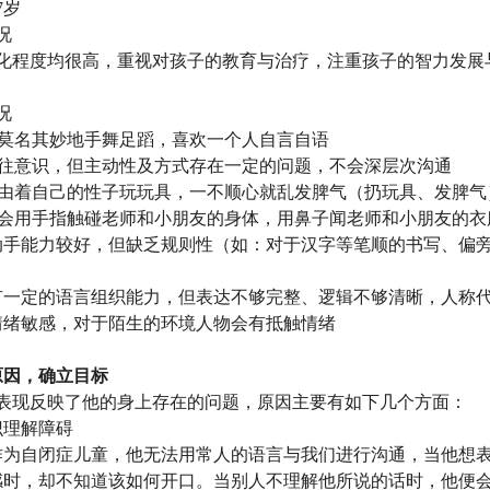
7
岁
况
化程度均很高，重视对孩子的教育与治疗，注重孩子的智力发展
况
莫名其妙地手舞足蹈，喜欢一个人自言自语
往意识，但主动性及方式存在一定的问题，不会深层次沟通
由着自己的性子玩玩具，一不顺心就乱发脾气（扔玩具、发脾气
会用手指触碰老师和小朋友的身体，用鼻子闻老师和小朋友的衣
动手能力较好，但缺乏规则性（如：对于汉字等笔顺的书写、偏
有一定的语言组织能力，但表达不够完整、逻辑不够清晰，人称
情绪敏感，对于陌生的环境人物会有抵触情绪
原因，确立目标
表现反映了他的身上存在的问题，原因主要有如下几个方面：
识理解障碍
作为自闭症儿童，他无法用常人的语言与我们进行沟通，当他想
感时，却不知道该如何开口。当别人不理解他所说的话时，他便