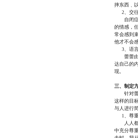
摔东西﹑
2
、交
自闭
的情感，
常会感到
他才不会
3
、语
蕾蕾
达自己的
现。
三、制定
针对
这样的目
与人进行
1
、尊
人人
中充分尊
击时，我