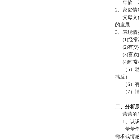
年龄：
2
、家庭情
父母文
的发展
3
、表现情
(1)
经常
(2)
有交
(3)
喜欢
(4)
时常
（
5
）
搞反）
（
6
）
（
7
）
二、分析
蕾蕾的
1
、认
蕾蕾
需求或情