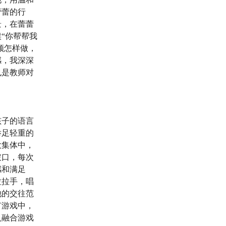
蕾蕾的行
景，在蕾蕾
“你帮帮我
须怎样做，
感，我深深
也是教师对
孩子的语言
举足轻重的
大集体中，
破口，每次
感和满足
拉拉手，唱
他的交往范
有游戏中，
入融合游戏