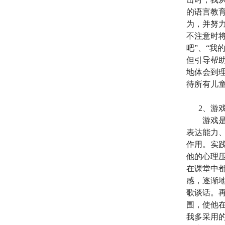
的语言教
为，并努
不注意时
吧”、“我
但引导帮
地体会到
待所有儿
2
、游
游戏
表达能力
作用。实
他的心理
在课堂中
感，逐渐
歌谈话。
围，使他
我多采用