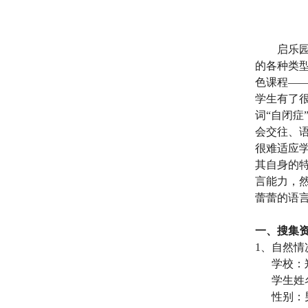
启乐
的各种类
色课程—
学生有了
词“自闭
会交往、
很难适应
其自身的
言能力，
蕾蕾的语
一、搜集
1
、自然情
学校：
学生姓
性别：