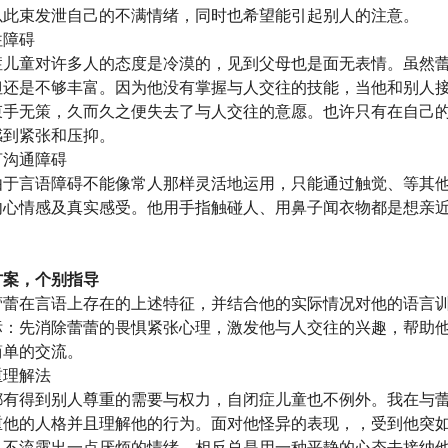
以此束发泄自己的不满情绪，同时也希望能引起别人的注意。
往障碍
症儿童对许多人的态度是冷漠的，见到父母也是面无表情。虽然
但还是不够丰富。因为他没有掌握与人交往的技能，当他和别人
束手无策，久而久之便失去了与人交往的意愿。也许只有在自己
感到紧张和压抑。
言沟通障碍
由于言语障碍不能像常人那样灵活地运用，只能通过触觉、等其
内心情感及真实感受。他用手指触碰人、用鼻子闻衣物都是想亲
方案，个别指导
蕾蕾在言语上存在的上述特征，并结合他的实际情况对他的语言
标：先消除蕾蕾的畏惧紧张心理，激发他与人交往的兴趣，帮助
简单的交流。
重理解法
都有得到别人尊重的需要与权力，自闭症儿童也不例外。我在与
重他的人格并且理解他的行为。面对他怪异的表现，，受到他突
从不流露出一点厌烦的情绪，相反总是用一种平静的心态去接纳