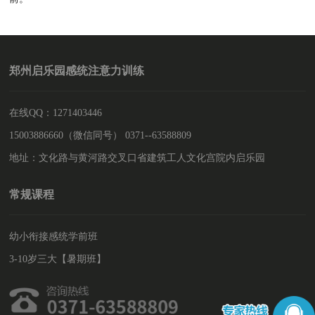
郑州启乐园感统注意力训练
在线QQ：1271403446
15003886660（微信同号） 0371--63588809
地址：文化路与黄河路交叉口省建筑工人文化宫院内启乐园
常规课程
幼小衔接感统学前班
3-10岁三大【暑期班】