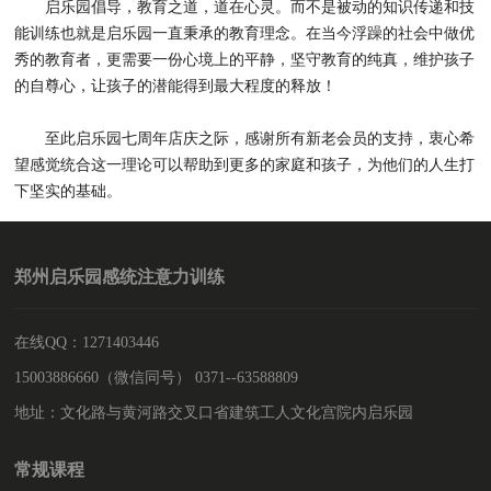
启乐园倡导，教育之道，道在心灵。而不是被动的知识传递和技
能训练也就是启乐园一直秉承的教育理念。在当今浮躁的社会中做优
秀的教育者，更需要一份心境上的平静，坚守教育的纯真，维护孩子
的自尊心，让孩子的潜能得到最大程度的释放！
至此启乐园七周年店庆之际，感谢所有新老会员的支持，衷心希
望感觉统合这一理论可以帮助到更多的家庭和孩子，为他们的人生打
下坚实的基础。
郑州启乐园感统注意力训练
在线QQ：1271403446
15003886660（微信同号） 0371--63588809
地址：文化路与黄河路交叉口省建筑工人文化宫院内启乐园
常规课程