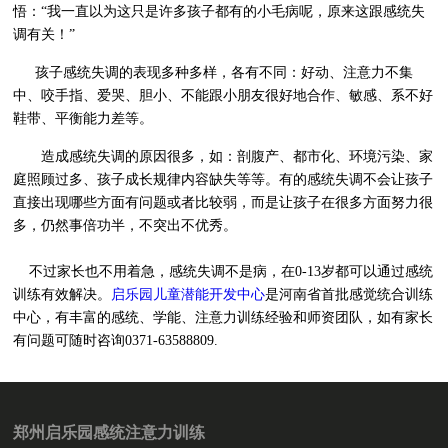
悟：“我一直以为这只是许多孩子都有的小毛病呢，原来这跟感统失
调有关！”
孩子感统失调的表现多种多样，各有不同：好动、注意力不集
中、咬手指、爱哭、胆小、不能跟小朋友很好地合作、敏感、系不好
鞋带、平衡能力差等。
造成感统失调的原因很多，如：剖腹产、都市化、环境污染、家
庭照顾过多、孩子成长规律内容缺失等等。有的感统失调不会让孩子
直接出现哪些方面有问题或者比较弱，而是让孩子在很多方面努力很
多，仍然事倍功半，不突出不优秀。
不过家长也不用着急，感统失调不是病，在0-13岁都可以通过感统
训练有效解决。
启乐园儿童潜能开发中心
是河南省首批感觉统合训练
中心，有丰富的感统、学能、注意力训练经验和师资团队，如有家长
有问题可随时咨询0371-63588809.
郑州启乐园感统注意力训练