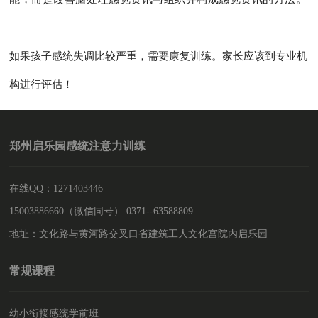
如果孩子感统失调比较严重，需要康复训练。家长应该到专业机
构进行评估！
郑州启乐园感统注意力训练
在线QQ：1271403446
15003886660（微信同号） 0371--63588809
地址：文化路与黄河路交叉口省建筑工人文化宫院内启乐园
常规课程
幼小衔接感统学前班