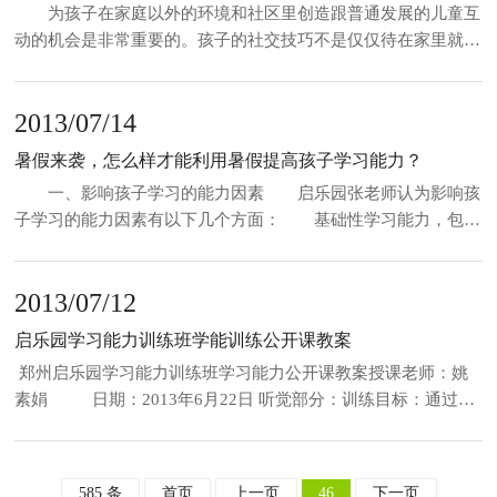
为孩子在家庭以外的环境和社区里创造跟普通发展的儿童互
交往的意识
动的机会是非常重要的。孩子的社交技巧不是仅仅待在家里就能
够发展起来的。虽然你可以教他一些基本的技巧，但孩子之间的
游戏往往是高度自发，灵活而变化的。另外，你也无法扮演和取
2013/07/14
代孩子的玩伴跟孩子互动。你的孩子需要不断地有充分的机会在
实践中跟同伴一起来学习和练习他的社交技能。你可以参考以下
暑假来袭，怎么样才能利用暑假提高孩子学习能力？
一些方法: (1)约孩子一起游戏 约定时间让你的
一、影响孩子学习的能力因素 启乐园张老师认为影响孩
孩子
子学习的能力因素有以下几个方面： 基础性学习能力，包
括：注意力记忆力、视动统合能力、感觉动作能力； 学业性
学习能力：也即学科学习能力 社会性学习能力：自我认识、
2013/07/12
情绪调整 二、如何提高孩子的学习能力 目前国内认
可的提高学习能力的方法有以下四种： （一）感觉统合训练
启乐园学习能力训练班学能训练公开课教案
是基础 儿童动作的发展是其实践活动发展的基础，许多研究
郑州启乐园学习能力训练班学习能力公开课教案授课老师：姚
表明，儿童
素娟 日期：2013年6月22日 听觉部分：训练目标：通过听
觉记忆训练课程增强孩子的瞬间或短时记忆力和记忆宽度，减少
孩子在上课当中老师口述大量信息的缺失，从而达到提高注意力
的目标。 一、听觉广度：（7&md
585 条
首页
上一页
46
下一页