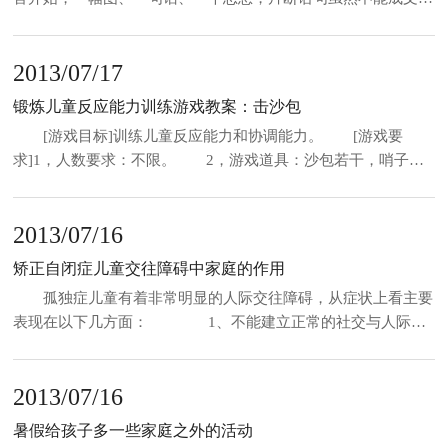
章，可以诊断出语文的智能，治疗有协助与改变的意思，经由引
导可以改善语文发展迟缓的现象。 身为孩子的家长，你会为
2013/07/17
了孩子的作文不会写，思考过我的孩子会说话为什么不会作文，
是不是有后设语文发展迟缓的问题呢？如果是后设语文发展迟缓
锻炼儿童反应能力训练游戏教案：击沙包
会产生哪些看不见的学习障碍呢？ 如果孩子的作文让你担
[游戏目标]训练儿童反应能力和协调能力。 [游戏要
忧，你会认为
求]1，人数要求：不限。 2，游戏道具：沙包若干，哨子一
个，奖品若干。 3，场地：不限。 4，时间：每次活动
10分钟。 [游戏内容]1，将大家分为人数相等的两组，老师
2013/07/16
或家长做裁判。 2，在地上画一个大圆圈，甲队在里，乙队
在外。 3，游戏开始，乙队用一只小沙包投击甲队，每击中
矫正自闭症儿童交往障碍中家庭的作用
一人就出圈，并由乙队得一分。 4，如果被甲队队员接住则
孤独症儿童有着非常明显的人际交往障碍，从症状上看主要
由
表现在以下几方面： 1、不能建立正常的社交与人际关
系，他们通常都不合群，喜欢关闭在自己的世界里，如非有求于
人，他们是不会理睬别人的。 2、对别人的存在漠不关
2013/07/16
心，不肯与人有目光对视交流，并且不愿与人有身体上的接触。
此外，他们往往酷爱某一物体，以代替对人的感情。
暑假给孩子多一些家庭之外的活动
3、孤独症儿童缺少体验新鲜事物的好奇心和兴趣，以及与别人