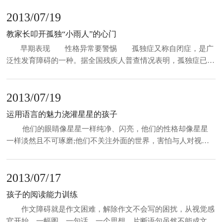
表达 小学语文教材中大部分课文都配有相应的插图。这些图
2013/07/19
画都具有一定的编排目的，体现了小学生以形象思维为主的特
点。而且它们色彩鲜明、形象生动，感染力强，容易引起学生情
教家长叩开孤独“小雨人”的心门
感上的共鸣。教学中，教师要根据这
早期表现 性格异常要警惕 孤独症又称自闭症，是广
泛性发育障碍的一种。据全国残疾人普查情况表明，孤独症已是
我国精神残疾首位。孤独症的病因至今不明，孕检也很难查
出。 孤独症患儿有四大症状：1.对外界反应异常，常常“听
2013/07/19
而不闻”、“视而不见”。2.人际关系障碍，如跟人不亲，不关心
运用语言的魅力浇灌星星的孩子
他们的眼睛像星星一样纯净、闪亮，他们的性格却像星星
一样淡然且不可琢磨;他们不关注外面的世界，害怕与人对视交
流，甚至还有这样或那样异常的行为……这群和普通孩子有区别
的小孩，在生活中被浪漫地比作“星星的孩子”，而在医学上，他
2013/07/17
们则被称为自闭症儿童。 孩子的冷漠他们
孩子的阅读能力训练
作文障碍就是作文困难，解除作文不会写的困扰，从视觉感
官开始，一幅图、一句话、一个思想，片断语句虽然不能成文