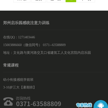
郑州启乐园感统注意力训练
在线QQ：1271403446
15003886660（微信同号） 0371--63588809
地址：文化路与黄河路交叉口省建筑工人文化宫院内启乐园
常规课程
幼小衔接感统学前班
3-10岁三大【暑期班】