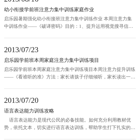
幼小衔接学前班注意力集中训练家庭作业
启乐园暑期强化幼小衔接班注意力集中训练作业 本周注意力集
中训练作业——《破译密码》目的：1、提升运用视觉搜寻信息
的速度。 2、提升听动快速转换的能力。 &
2013/07/23
启乐园学前班本周家庭注意力集中训练项目
启乐园学前班本周家庭注意力集中训练项目本周注意力提升训练
——《看谁听的准》方法：家长请孩子仔细倾听，家长读出一组
词，提前规定当听到水果或者动物时，孩子就拍一下手或做其他
动作，不属于一类就不做动作；例：听到水果就拍手，香蕉、苹
2013/07/20
果、桔子、熊猫、西红柿......目的：培养听觉专注力，提升听觉
反应力，锻炼思维的灵活性，为入学后养成良好的倾听习惯做准
语言表达能力训练攻略
备。
语言表达能力是现代公民的必备技能。如何充分利用教材优
势，依托文本，切实进行语言表达训练，帮助学生打下扎实的语
言基础呢？下面分享一下语言表达能力的攻略。巧用图画，形象